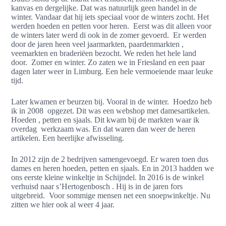
kanvas en dergelijke. Dat was natuurlijk geen handel in de
winter. Vandaar dat hij iets speciaal voor de winters zocht. Het
werden hoeden en petten voor heren. Eerst was dit alleen voor
de winters later werd di ook in de zomer gevoerd. Er werden
door de jaren heen veel jaarmarkten, paardenmarkten ,
veemarkten en braderiëen bezocht. We reden het hele land
door. Zomer en winter. Zo zaten we in Friesland en een paar
dagen later weer in Limburg. Een hele vermoeiende maar leuke
tijd.
Later kwamen er beurzen bij. Vooral in de winter. Hoedzo heb
ik in 2008 opgezet. Dit was een webshop met damesartikelen.
Hoeden , petten en sjaals. Dit kwam bij de markten waar ik
overdag werkzaam was. En dat waren dan weer de heren
artikelen. Een heerlijke afwisseling.
In 2012 zijn de 2 bedrijven samengevoegd. Er waren toen dus
dames en heren hoeden, petten en sjaals. En in 2013 hadden we
ons eerste kleine winkeltje in Schijndel. In 2016 is de winkel
verhuisd naar s’Hertogenbosch . Hij is in de jaren fors
uitgebreid. Voor sommige mensen net een snoepwinkeltje. Nu
zitten we hier ook al weer 4 jaar.