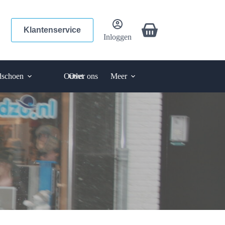
Winkelwagen
Klantenservice
Inloggen
schoen
Outlet
Over ons
Meer