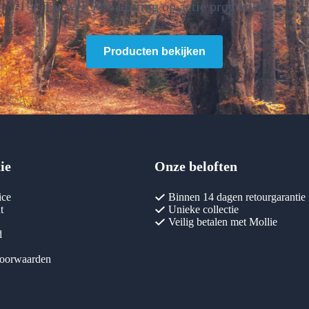
Tot wel 50% korting op actie producten
Producten bekijken
ie
Onze beloften
ice
Binnen 14 dagen retourgarantie
t
Unieke collectie
Veilig betalen met Mollie
d
oorwaarden