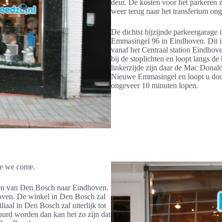
deur. De kosten voor het parkeren zi
weer terug naar het transferium ong
De dichtst bijzijnde parkeergarag
Emmasingel 96 in Eindhoven. Dit is
vanaf het Centraal station Eindhove
bij de stoplichten en loopt langs d
linkerzijde zijn daar de Mac Donalds
Nieuwe Emmasingel en loopt u door.
ongeveer 10 minuten lopen.
re we come.
izen van Den Bosch naar Eindhoven.
ven. De winkel in Den Bosch zal
aal in Den Bosch zal uiterlijk tot
urd worden dan kan het zo zijn dat