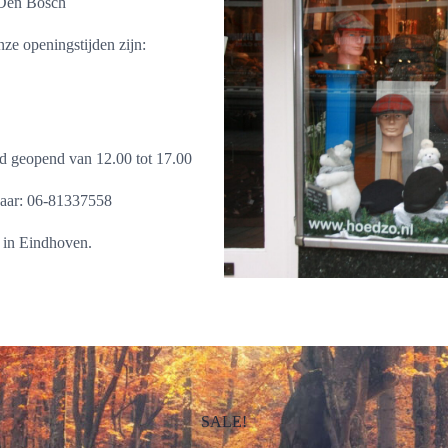
 Den Bosch
nze openingstijden zijn:
nd geopend van 12.00 tot 17.00
 naar: 06-81337558
 in Eindhoven.
SALE!