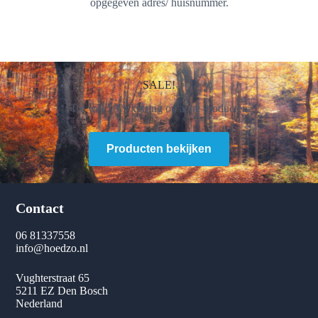
opgegeven adres/ huisnummer.
SALE!
Tot wel 50% korting op actie producten
Producten bekijken
Contact
06 81337558
info@hoedzo.nl
Vughterstraat 65
5211 EZ Den Bosch
Nederland