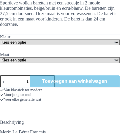
tot
Sportieve wollen baretten met een streepje in 2 mooie
€ 31,50
kleurcombinaties. beige/bruin en ecru/blauw. De baretten zijn
27,5 cm doorsnee. Deze maat is voor volwassenen. De baret is
er ook in een maat voor kinderen. De baret is dan 24 cm
doorsnee.
Kleur
Maat
Baret
Toevoegen aan winkelwagen
Britt
aantal
Van klassiek tot modern
Voor jong en oud
Voor elke generatie wat
Beschrijving
Merk: Le Béret Francais.