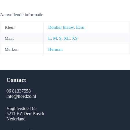
Aanvullende informatie
Kleur
Donker blauw
,
Ecru
Maat
L
,
M
,
S
,
XL
,
XS
Merken
Herman
Contact
06 81337558
info@hoedzo.nl
Vughterstraat 65
5211 EZ Den Bosch
Nederland