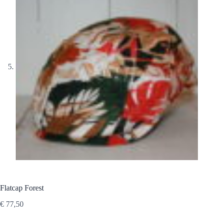
Flatcap Forest
€
77,50