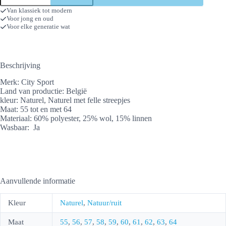
aantal
Van klassiek tot modern
Voor jong en oud
Voor elke generatie wat
Beschrijving
Merk: City Sport
Land van productie: België
kleur: Naturel, Naturel met felle streepjes
Maat: 55 tot en met 64
Materiaal: 60% polyester, 25% wol, 15% linnen
Wasbaar: Ja
Aanvullende informatie
Kleur
Naturel
,
Natuur/ruit
Maat
55
,
56
,
57
,
58
,
59
,
60
,
61
,
62
,
63
,
64