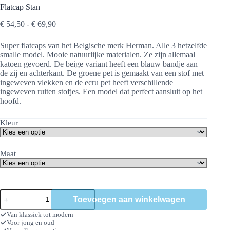
Flatcap Stan
Prijsklasse:
€
54,50
-
€
69,90
€ 54,50
tot
Super flatcaps van het Belgische merk Herman. Alle 3 hetzelfde
€ 69,90
smalle model. Mooie natuurlijke materialen. Ze zijn allemaal
katoen gevoerd. De beige variant heeft een blauw bandje aan
de zij en achterkant. De groene pet is gemaakt van een stof met
ingeweven vlekken en de ecru pet heeft verschillende
ingeweven ruiten stofjes. Een model dat perfect aansluit op het
hoofd.
Kleur
Maat
Flatcap
Toevoegen aan winkelwagen
Stan
aantal
Van klassiek tot modern
Voor jong en oud