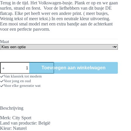
Terug in de tijd. Het Volkswagen-busje. Plank er op en we gaan
surfen, strand en feest. Voor de liefhebbers van dit busje DE
flatcap. Elke pet heeft weer een andere print. ( meer busjes,
Weinig tekst of meer tekst.) In een neutrale kleur uitvoering.
Een mooi smal model met een extra bandje aan de achterkant
voor een perfecte pasvorm.
Maat
Flatcap
Toevoegen aan winkelwagen
vw
bus
Van klassiek tot modern
aantal
Voor jong en oud
Voor elke generatie wat
Beschrijving
Merk: City Sport
Land van productie: België
Kleur: Naturel