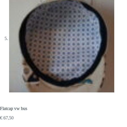
Flatcap vw bus
€
67,50