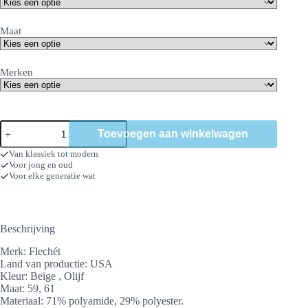
Maat
Merken
Flechét
Toevoegen aan winkelwagen
legionairspet
aantal
Van klassiek tot modern
Voor jong en oud
Voor elke generatie wat
Beschrijving
Merk: Flechét
Land van productie: USA
Kleur: Beige , Olijf
Maat: 59, 61
Materiaal: 71% polyamide, 29% polyester.