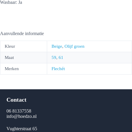
Wasbaar: Ja
Aanvullende informatie
Kleur
Beige
,
Olijf groen
Maat
59
,
61
Merken
Flechét
Contact
06 81337558
info@hoedzo.nl
Vughterstraat 65