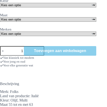
Kleur
Maat
Merken
Folks
Toevoegen aan winkelwagen
flatcaps
aantal
Van klassiek tot modern
Voor jong en oud
Voor elke generatie wat
Beschrijving
Merk: Folks
Land van productie: Italië
Kleur: Olijf, Multi
Maat 55 tot en met 63