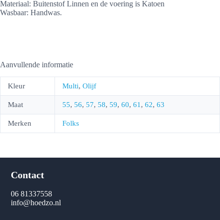
Materiaal: Buitenstof Linnen en de voering is Katoen
Wasbaar: Handwas.
Aanvullende informatie
Kleur
Multi
,
Olijf
Maat
55
,
56
,
57
,
58
,
59
,
60
,
61
,
62
,
63
Merken
Folks
Contact
06 81337558
info@hoedzo.nl