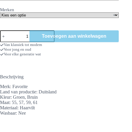
Merken
Pillboxje
Toevoegen aan winkelwagen
Fleur
aantal
Van klassiek tot modern
Voor jong en oud
Voor elke generatie wat
Beschrijving
Merk: Favorite
Land van productie: Duitsland
Kleur: Groen, Bruin
Maat: 55, 57, 59, 61
Materiaal: Haarvilt
Wasbaar: Nee