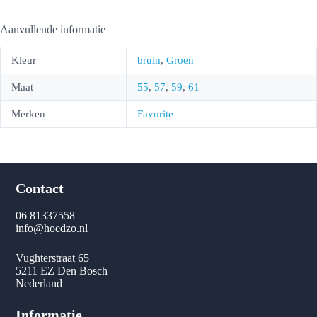
Aanvullende informatie
Kleur
bruin
,
Groen
Maat
55
,
57
,
59
,
61
Merken
Favorite
Contact
06 81337558
info@hoedzo.nl
Vughterstraat 65
5211 EZ Den Bosch
Nederland
Informatie