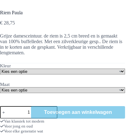
Riem Paula
€
28,75
Grijze damesceintuur. de riem is 2,5 cm breed en is gemaakt
van 100% buffelleder. Met een zilverkleurige gesp.. De riem is
in te korten aan de gespkant. Verkrijgbaar in verschillende
lengtematen.
Kleur
Maat
Riem
Toevoegen aan winkelwagen
Paula
aantal
Van klassiek tot modern
Voor jong en oud
Voor elke generatie wat