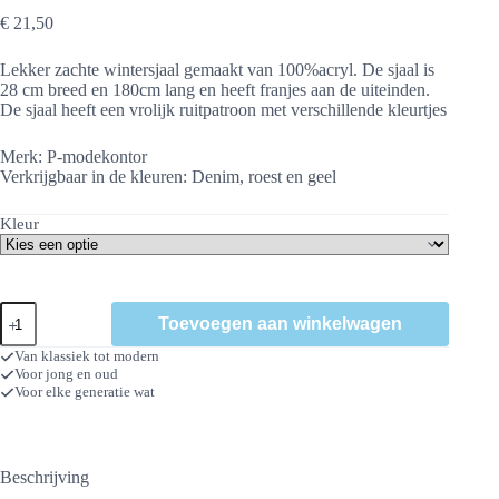
€
21,50
Lekker zachte wintersjaal gemaakt van 100%acryl. De sjaal is
28 cm breed en 180cm lang en heeft franjes aan de uiteinden.
De sjaal heeft een vrolijk ruitpatroon met verschillende kleurtjes
Merk: P-modekontor
Verkrijgbaar in de kleuren: Denim, roest en geel
Kleur
sjaal
Toevoegen aan winkelwagen
Bram
aantal
Van klassiek tot modern
Voor jong en oud
Voor elke generatie wat
Beschrijving