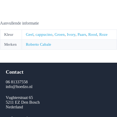
Aanvullende informatie
Kleur
Geel
,
cappucino
,
Groen
,
Ivory
,
Paars
,
Rood
,
Roze
Merken
Roberto Cabale
Contact
06 81337558
info@hoedzo.nl
Vughterstraat 65
5211 EZ Den Bosch
Nederland