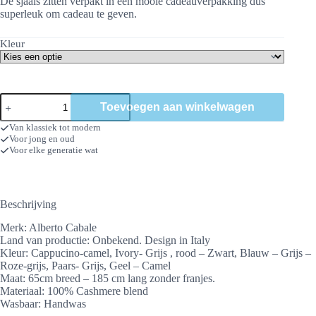
De sjaals zitten verpakt in een mooie cadeauverpakking dus
superleuk om cadeau te geven.
Kleur
Sjaal
Toevoegen aan winkelwagen
Alberto
Cabale
Van klassiek tot modern
aantal
Voor jong en oud
Voor elke generatie wat
Beschrijving
Merk: Alberto Cabale
Land van productie: Onbekend. Design in Italy
Kleur: Cappucino-camel, Ivory- Grijs , rood – Zwart, Blauw – Grijs –
Roze-grijs, Paars- Grijs, Geel – Camel
Maat: 65cm breed – 185 cm lang zonder franjes.
Materiaal: 100% Cashmere blend
Wasbaar: Handwas