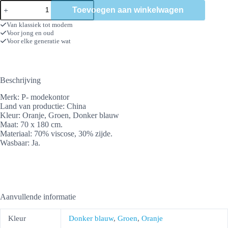
Sjaal
Toevoegen aan winkelwagen
Stad
aantal
Van klassiek tot modern
Voor jong en oud
Voor elke generatie wat
Beschrijving
Merk: P- modekontor
Land van productie: China
Kleur: Oranje, Groen, Donker blauw
Maat: 70 x 180 cm.
Materiaal: 70% viscose, 30% zijde.
Wasbaar: Ja.
Aanvullende informatie
Kleur
Donker blauw
,
Groen
,
Oranje