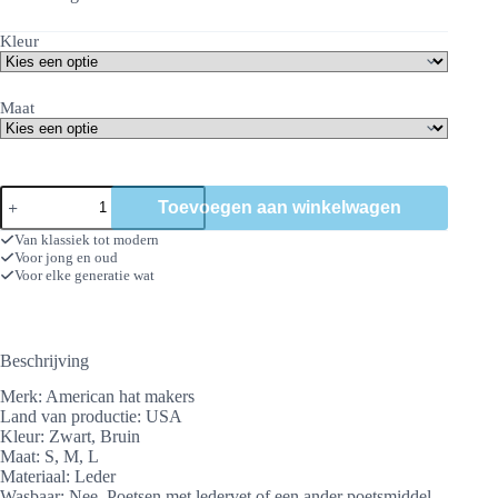
Kleur
Maat
tophat
Toevoegen aan winkelwagen
Marlow
aantal
Van klassiek tot modern
Voor jong en oud
Voor elke generatie wat
Beschrijving
Merk: American hat makers
Land van productie: USA
Kleur: Zwart, Bruin
Maat: S, M, L
Materiaal: Leder
Wasbaar: Nee. Poetsen met ledervet of een ander poetsmiddel