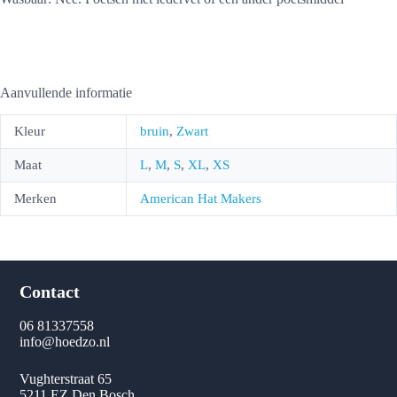
Aanvullende informatie
Kleur
bruin
,
Zwart
Maat
L
,
M
,
S
,
XL
,
XS
Merken
American Hat Makers
Contact
06 81337558
info@hoedzo.nl
Vughterstraat 65
5211 EZ Den Bosch