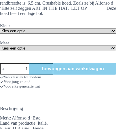
randbreedte is: 6,5 cm. Crushable hoed. Zoals ze bij Alfonso d
‘Este zelf zeggen ART IN THE HAT. LET OP Deze
hoed heeft een lage bol.
Kleur
Maat
Vilthoed
Toevoegen aan winkelwagen
Jasper
aantal
Van klassiek tot modern
Voor jong en oud
Voor elke generatie wat
Beschrijving
Merk: Alfonso d ‘Este.
Land van productie: Italië.
Kleur: D Blauw , Beige.