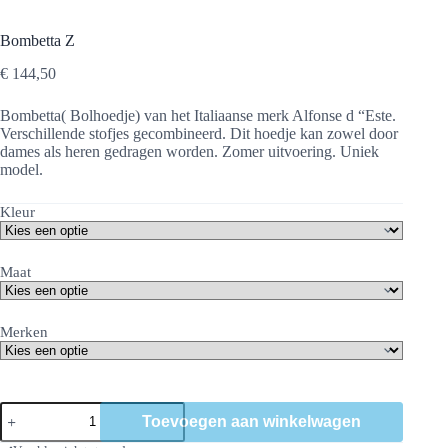
Bombetta Z
€
144,50
Bombetta( Bolhoedje) van het Italiaanse merk Alfonse d “Este.
Verschillende stofjes gecombineerd. Dit hoedje kan zowel door
dames als heren gedragen worden. Zomer uitvoering. Uniek
model.
Kleur
Maat
Merken
Bombetta
Toevoegen aan winkelwagen
Z
aantal