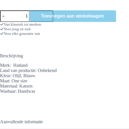
Cap
Toevoegen aan winkelwagen
Fishing
club
Van klassiek tot modern
aantal
Voor jong en oud
Voor elke generatie wat
Beschrijving
Merk: Hatland
Land van productie: Onbekend
Kleur: Olijf, Blauw
Maat: One size
Materiaal: Katoen
Wasbaar: Handwas
Aanvullende informatie