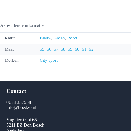
Aanvullende informatie
Kleur
Blauw
,
Groen
,
Rood
Maat
55
,
56
,
57
,
58
,
59
,
60
,
61
,
62
Merken
City sport
Contact
06 81337558
info@hoedzo.nl
Vughterstraat 65
5211 EZ Den Bosch
Nederland