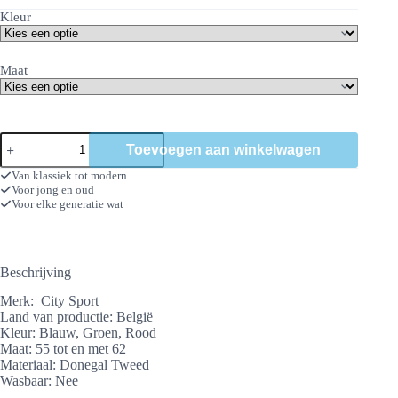
Kleur
Maat
City
Toevoegen aan winkelwagen
Donegal
tweed
Van klassiek tot modern
aantal
Voor jong en oud
Voor elke generatie wat
Beschrijving
Merk: City Sport
Land van productie: België
Kleur: Blauw, Groen, Rood
Maat: 55 tot en met 62
Materiaal: Donegal Tweed
Wasbaar: Nee